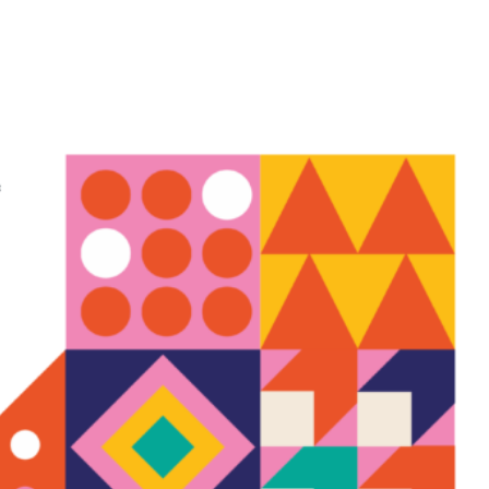
Español
Clos
(Esc)