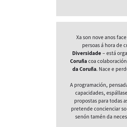
Xa son nove anos fac
persoas á hora de c
Diversidade
– está org
Coruña
coa colaboració
da Coruña
. Nace e perd
A programación, pensada 
capacidades, espállas
propostas para todas as 
pretende concienciar sob
senón tamén da necesid