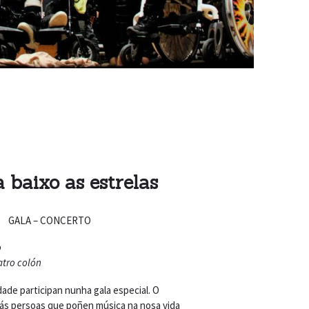
 baixo as estrelas
GALA – CONCERTO
o
eatro colón
idade participan nunha gala especial. O
ás persoas que poñen música na nosa vida