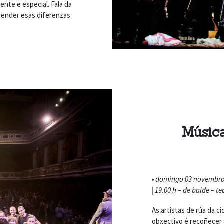
ente e especial. Fala da
ender esas diferenzas.
Música
• domingo 03 novembr
| 19.00 h – de balde – t
As artistas de rúa da c
obxectivo é recoñecer 