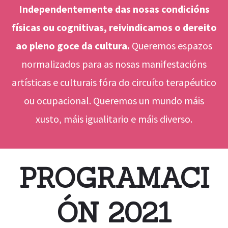
Independentemente das nosas condicións
físicas ou cognitivas, reivindicamos o dereito
ao pleno goce da cultura.
Queremos espazos
normalizados para as nosas manifestacións
artísticas e culturais fóra do circuíto terapéutico
ou ocupacional. Queremos un mundo máis
xusto, máis igualitario e máis diverso.
PROGRAMACI
ÓN 2021