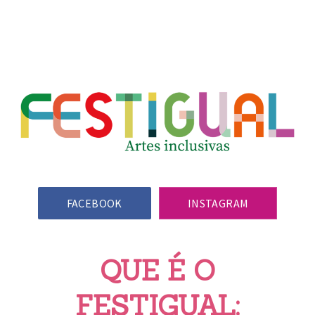
Clos
(Esc)
FACEBOOK
INSTAGRAM
QUE É O
FESTIGUAL: