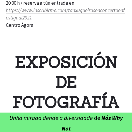
20.00 h / reserva a túa entrada en
https://www.inscribirme.com/tanxugueirasenconcertoenf
estigual2021
Centro Ágora
EXPOSICIÓN
DE
FOTOGRAFÍA
Unha mirada dende a diversidade
de
Nós Why
Not