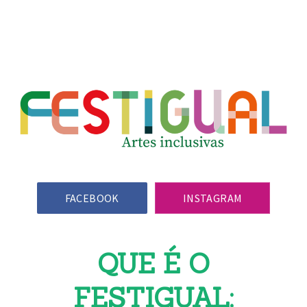
Clos
(Esc)
FACEBOOK
INSTAGRAM
QUE É O
FESTIGUAL: