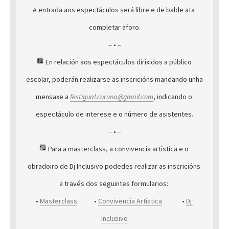
A entrada aos espectáculos será libre e de balde ata 
completar aforo.
– • –
 En relación aos espectáculos dirixidos a público 
escolar, poderán realizarse as inscricións mandando unha 
mensaxe a 
festigual.coruna@gmail.com
, indicando o 
espectáculo de interese e o número de asistentes.
– • –
 Para a masterclass, a convivencia artística e o 
obradoiro de Dj Inclusivo podedes realizar as inscricións 
a través dos seguintes formularios: 
• 
Masterclass
           • 
Convivencia Artística
             • 
Dj 
Inclusivo