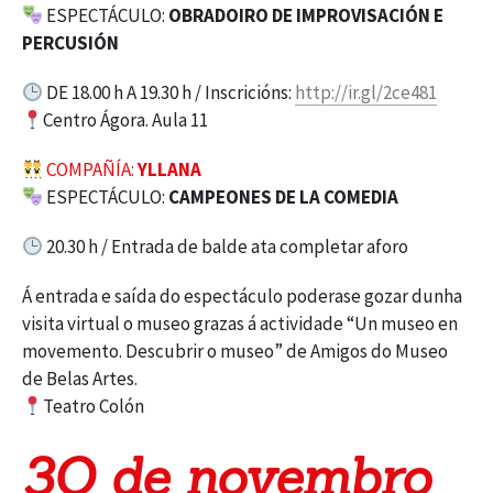
ESPECTÁCULO:
OBRADOIRO DE IMPROVISACIÓN E
PERCUSIÓN
DE 18.00 h A 19.30 h / Inscricións:
http://ir.gl/2ce481
Centro Ágora. Aula 11
COMPAÑÍA:
YLLANA
ESPECTÁCULO:
CAMPEONES DE LA COMEDIA
20.30 h / Entrada de balde ata completar aforo
Á entrada e saída do espectáculo poderase gozar dunha
visita virtual o museo grazas á actividade “Un museo en
movemento. Descubrir o museo” de Amigos do Museo
de Belas Artes.
Teatro Colón
3O de novembro