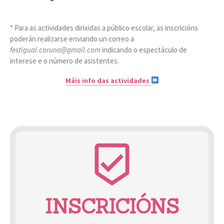
Previous
Next
* Para as actividades dirixidas a público escolar, as inscricións
poderán realizarse enviando un correo a
festigual.coruna@gmail.com
indicando o espectáculo de
interese e o número de asistentes.
Máis info das actividades
beenhere
INSCRICIÓNS