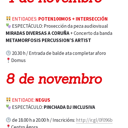
ENTIDADES:
POTEN100MOS + INTERSECCIÓN
ESPECTÁCULO: Proxección da peza audiovisual
MIRADAS DIVERSAS A CORUÑA
+ Concerto da banda
METAMORFOSIS PERCUSSION’S ARTIST
20.30 h / Entrada de balde ata completar aforo
Domus
8 de novembro
ENTIDADE:
NEGUS
ESPECTÁCULO:
PINCHADA DJ INCLUSIVA
de 18.00 h a 20.00 h / Inscricións:
http://ir.gl/0f096b
Centro Ágora