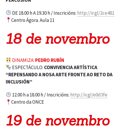
DE 18.00 h A 19.30 h / Inscricións:
http://ir.gl/2ce481
Centro Ágora. Aula 11
18 de novembro
DINAMIZA:
PEDRO RUBÍN
ESPECTÁCULO:
CONVIVENCIA ARTÍSTICA
“REPENSANDO A NOSA ARTE FRONTE AO RETO DA
INCLUSIÓN”
12.00 h a 18.00 h / Inscricións:
http://ir.gl/e0d3fe
Centro da ONCE
19 de novembro