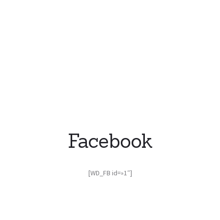
Facebook
[WD_FB id=»1″]